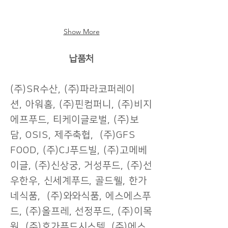
Show More
납품처
(주)SR수산, (주)파라코퍼레이
션, 아워홈, (주)핀컴퍼니, (주)비지
에프푸드, 티케이글로벌, (주)보
담, OSIS, 제주축협, (주)GFS
FOOD, (주)CJ푸드빌, (주)고메베
이글, (주)신상궁, 거성푸드, (주)선
우한우, 신세계푸드, 골드웰, 한가
네식품, (주)와와식품, 에스에스푸
드, (주)올프레, 선정푸드, (주)이목
원, (주)호가푸드시스템, (주)에스