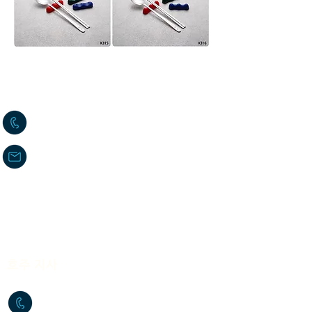
고객 서비스 센터(본사)
02-2636-0625
sushium@naver.com
서울특별시 구로구 구로중앙로 40가길
17
(신도림동 396-221)
​호주 지사
+61-2-9772-3112