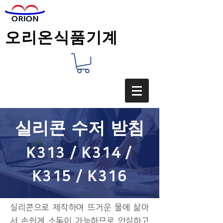
오리온식품기계
실리콘 수저 받침
K313 / K314 /
K315 / K316
​실리콘으로 제작하여 뜨거운 물에 삶아
서 손쉽게 소독이 가능하므로 안심하고