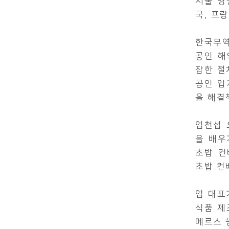
서울 영
국, 프
한국무역
공인 해
잡한 절
공인 입
을 해결
엄천섭 
을 배우
초밥 컨
초밥 컨
엄 대표
식품 제
메르스 