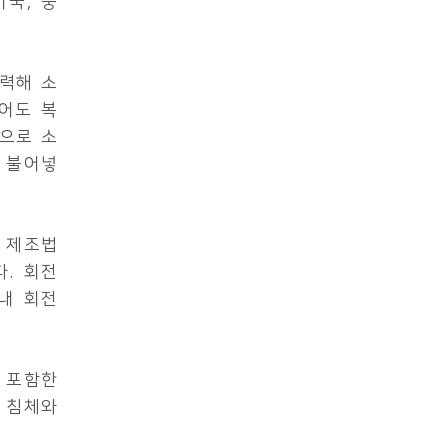
국, 중
력해 소
어도 복
축으로 소
 불어넣
 제조법
. 회전
내 회전
를 포함한
 침체와
.