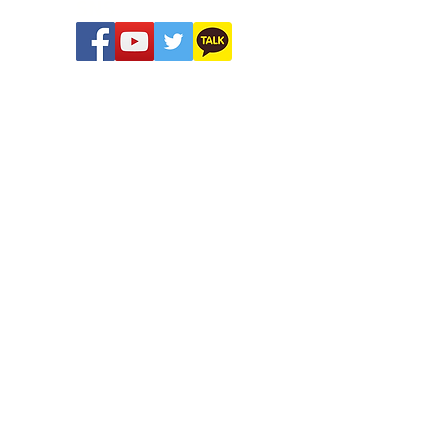
SNS
ilperra