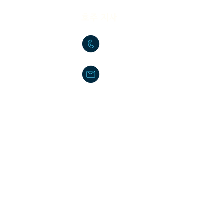
​호주 지사
+61-2-9772-3112
daikyo@hotmail.com
Daikyo P/L Australia
로 40가길 17
Unit 36 244-254 Horsley M
m