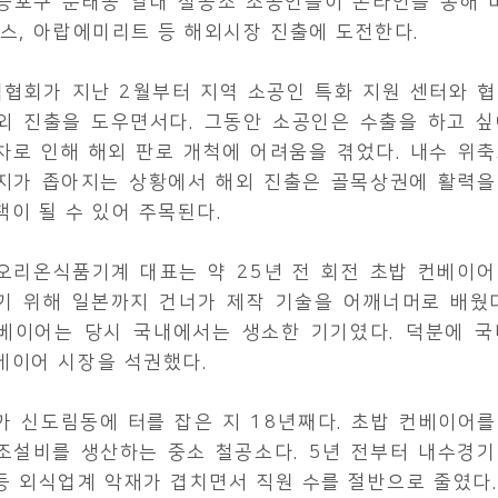
등포구 문래동 일대 철공소 소공인들이 온라인을 통해 미
랑스, 아랍에미리트 등 해외시장 진출에 도전한다.
협회가 지난 2월부터 지역 소공인 특화 지원 센터와 협
외 진출을 도우면서다. 그동안 소공인은 수출을 하고 싶
차로 인해 해외 판로 개척에 어려움을 겪었다. 내수 위
지가 좁아지는 상황에서 해외 진출은 골목상권에 활력을
책이 될 수 있어 주목된다.
오리온식품기계 대표는 약 25년 전 회전 초밥 컨베이어
기 위해 일본까지 건너가 제작 기술을 어깨너머로 배웠다
베이어는 당시 국내에서는 생소한 기기였다. 덕분에 국
베이어 시장을 석권했다.
가 신도림동에 터를 잡은 지 18년째다. 초밥 컨베이어
조설비를 생산하는 중소 철공소다. 5년 전부터 내수경기
등 외식업계 악재가 겹치면서 직원 수를 절반으로 줄였다