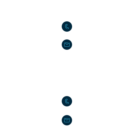
고객 서비스 센터(본사)
02-2636-0625
sushium@naver.com
서울특별시 구로구 구로중앙
(신도림동 396-221)
​유럽(NLD) 지사
+31(0)6 535 457 81
info@du-chateau.co