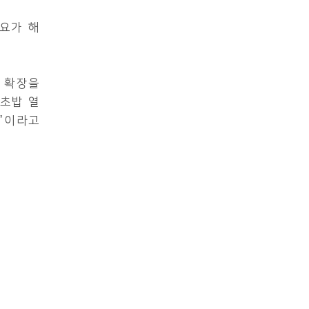
수요가 해
로 확장을
초밥 열
”이라고