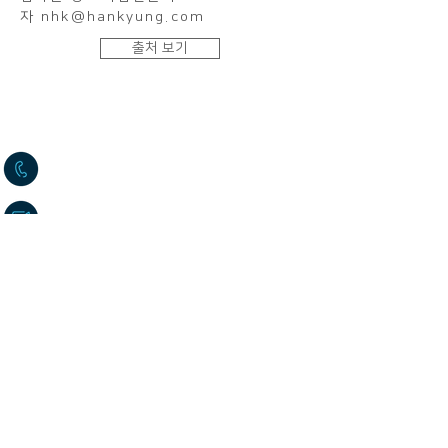
자 nhk@hankyung.com
출처 보기
고객 서비스 센터(본사)
02-2636-0625
sushium@naver.com
서울특별시 구로구 구로중앙로 40가길
17
(신도림동 396-221)
​호주 지사
+61-2-9772-3112