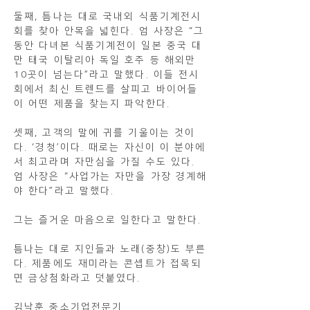
둘째, 틈나는 대로 국내외 식품기계전시
회를 찾아 안목을 넓힌다. 엄 사장은 “그
동안 다녀본 식품기계전이 일본 중국 대
만 태국 이탈리아 독일 호주 등 해외만
10곳이 넘는다”라고 말했다. 이들 전시
회에서 최신 트렌드를 살피고 바이어들
이 어떤 제품을 찾는지 파악한다.
셋째, 고객의 말에 귀를 기울이는 것이
다. ‘경청’이다. 때로는 자신이 이 분야에
서 최고라며 자만심을 가질 수도 있다.
엄 사장은 “사업가는 자만을 가장 경계해
야 한다”라고 말했다.
그는 즐거운 마음으로 일한다고 말한다.
틈나는 대로 지인들과 노래(중창)도 부른
다. 제품에도 재미라는 콘셉트가 접목되
면 금상첨화라고 덧붙였다.
김낙훈 중소기업전문기