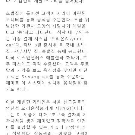
다. 기업인의 개발 스토리를 들어봤다.
초밥집에 들어선 고객이 자리에 마련된
모니터를 통해 음식을 주문한다. 조금 뒤
날렵한 기관차 모양의 배달차가 레일을
타고 ‘쓩’하고 나타난다. 식당 내 무인 주
문 배송 결제 시스템 ‘오리온Ssyung
car’다. 작년 8월 출시된 뒤 국내 초밥
집, 샤부샤부 집, 족발집 등에 공급됐다.
미국 로스앤젤레스 애틀랜타 하와이, 호
주 퍼스에도 각각 수출됐다. 고객은 주로
맛과 가격을 보고 음식점을 찾지만 어떤
고객은 Ssyung car를 통해 주문하는
재미로 이 시스템에 설치된 음식점을 찾
기도 한다.
이를 개발한 기업인은 서울 신도림동의
엄천섭 오리온식품기계 사장(61)이다.
그는 이 제품에 대해 “초고속 열차의 기
관차처럼 생겨 재미있고 정확하며 인건
비를 절감할 수 있는 게 3대 장점”이라
고 설명했다. 작동원리는 이렇다. 고객이